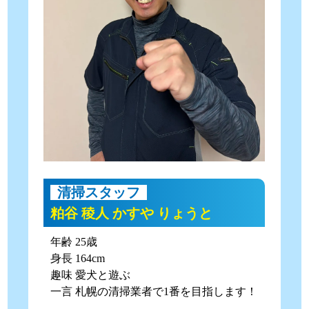
清掃スタッフ
粕谷 稜人 かすや りょうと
年齢 25歳
身長 164cm
趣味 愛犬と遊ぶ
一言 札幌の清掃業者で1番を目指します！