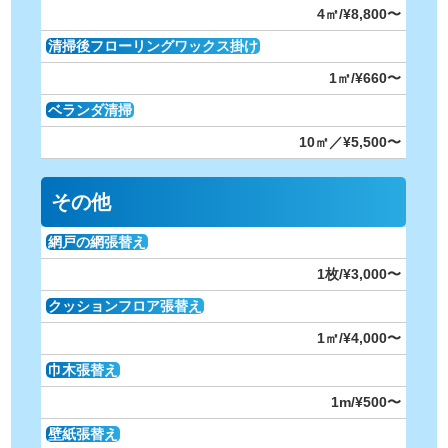
4㎡/¥8,800〜
清掃後フローリングワックス掛け
1㎡/¥660〜
ベランダ清掃
10㎡／¥5,500〜
その他
網戸の網張替え
1枚/¥3,000〜
クッションフロア張替え
1㎡/¥4,000〜
巾木張替え
1m/¥500〜
壁紙張替え