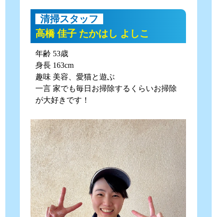
清掃スタッフ
高橋 佳子 たかはし よしこ
年齢 53歳
身長 163cm
趣味 美容、愛猫と遊ぶ
一言 家でも毎日お掃除するくらいお掃除
が大好きです！