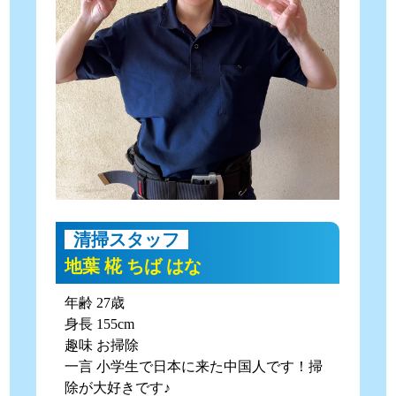
清掃スタッフ
地葉 椛 ちば はな
年齢 27歳
身長 155cm
趣味 お掃除
一言 小学生で日本に来た中国人です！掃
除が大好きです♪