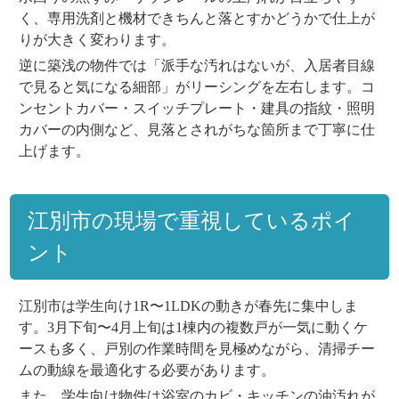
く、専用洗剤と機材できちんと落とすかどうかで仕上が
りが大きく変わります。
逆に築浅の物件では「派手な汚れはないが、入居者目線
で見ると気になる細部」がリーシングを左右します。コ
ンセントカバー・スイッチプレート・建具の指紋・照明
カバーの内側など、見落とされがちな箇所まで丁寧に仕
上げます。
江別市の現場で重視しているポイ
ント
江別市は学生向け1R〜1LDKの動きが春先に集中しま
す。3月下旬〜4月上旬は1棟内の複数戸が一気に動くケ
ースも多く、戸別の作業時間を見極めながら、清掃チー
ムの動線を最適化する必要があります。
また、学生向け物件は浴室のカビ・キッチンの油汚れが