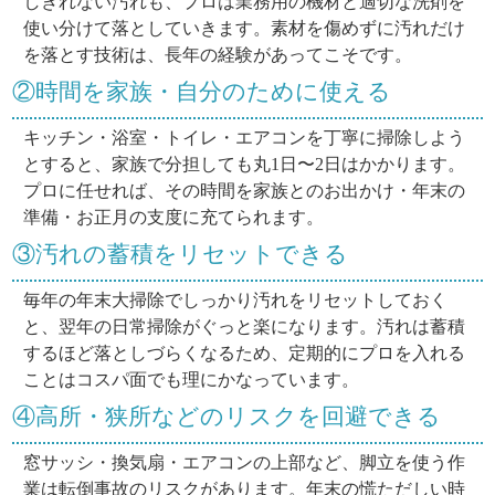
しきれない汚れも、プロは業務用の機材と適切な洗剤を
使い分けて落としていきます。素材を傷めずに汚れだけ
を落とす技術は、長年の経験があってこそです。
②時間を家族・自分のために使える
キッチン・浴室・トイレ・エアコンを丁寧に掃除しよう
とすると、家族で分担しても丸1日〜2日はかかります。
プロに任せれば、その時間を家族とのお出かけ・年末の
準備・お正月の支度に充てられます。
③汚れの蓄積をリセットできる
毎年の年末大掃除でしっかり汚れをリセットしておく
と、翌年の日常掃除がぐっと楽になります。汚れは蓄積
するほど落としづらくなるため、定期的にプロを入れる
ことはコスパ面でも理にかなっています。
④高所・狭所などのリスクを回避できる
窓サッシ・換気扇・エアコンの上部など、脚立を使う作
業は転倒事故のリスクがあります。年末の慌ただしい時