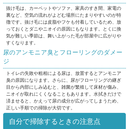
抜け毛は、カーペットやソファ、家具のすき間、家電の
裏など、空気の流れがよどむ場所にたまりやすいのが特
徴です。抜け毛には皮脂やフケも付着しているため、放
っておくとダニやニオイの原因にもなります。とくに換
気が難しい季節は、舞い上がった毛が部屋中に広がりや
すくなります。
尿のアンモニア臭とフローリングのダメー
ジ
トイレの失敗や粗相による尿は、放置するとアンモニア
臭の原因になります。さらに、尿がフローリングの継ぎ
目から内部にしみ込むと、雑菌が繁殖して床材が傷み、
ニオイが取れにくくなることもあります。水拭きだけで
済ませると、かえって尿の成分が広がってしまうため、
正しい手順での掃除が大切です。
自分で掃除するときの注意点