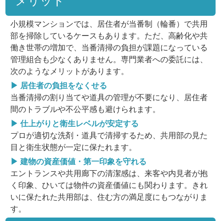
メリット
小規模マンションでは、居住者が当番制（輪番）で共用
部を掃除しているケースもあります。ただ、高齢化や共
働き世帯の増加で、当番清掃の負担が課題になっている
管理組合も少なくありません。専門業者への委託には、
次のようなメリットがあります。
▶ 居住者の負担をなくせる
当番清掃の割り当てや道具の管理が不要になり、居住者
間のトラブルや不公平感も避けられます。
▶ 仕上がりと衛生レベルが安定する
プロが適切な洗剤・道具で清掃するため、共用部の見た
目と衛生状態が一定に保たれます。
▶ 建物の資産価値・第一印象を守れる
エントランスや共用廊下の清潔感は、来客や内見者が抱
く印象、ひいては物件の資産価値にも関わります。きれ
いに保たれた共用部は、住む方の満足度にもつながりま
す。