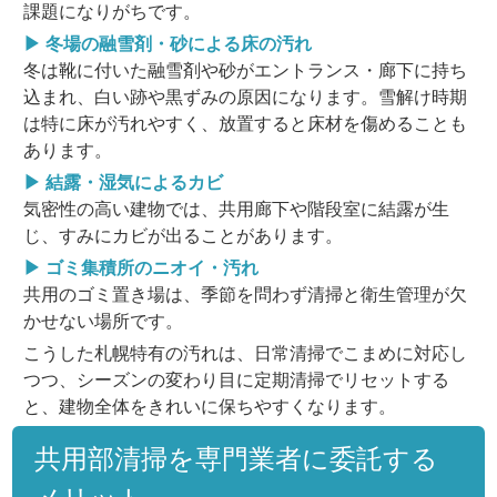
課題になりがちです。
▶ 冬場の融雪剤・砂による床の汚れ
冬は靴に付いた融雪剤や砂がエントランス・廊下に持ち
込まれ、白い跡や黒ずみの原因になります。雪解け時期
は特に床が汚れやすく、放置すると床材を傷めることも
あります。
▶ 結露・湿気によるカビ
気密性の高い建物では、共用廊下や階段室に結露が生
じ、すみにカビが出ることがあります。
▶ ゴミ集積所のニオイ・汚れ
共用のゴミ置き場は、季節を問わず清掃と衛生管理が欠
かせない場所です。
こうした札幌特有の汚れは、日常清掃でこまめに対応し
つつ、シーズンの変わり目に定期清掃でリセットする
と、建物全体をきれいに保ちやすくなります。
共用部清掃を専門業者に委託する