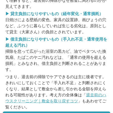
く理解すると、退去前の掃除がなぜ敷金に関わるのかが
見えてきます。
▶ 貸主負担になりやすいもの（経年変化・通常損耗）
日焼けによる壁紙の変色、家具の設置跡、画びょうの穴
など、ふつうに暮らしていれば生じる劣化は、原則とし
て貸主（大家さん）の負担とされています。
▶ 借主負担になりやすいもの（手入れ不足・通常使用を
超える汚れ）
掃除を怠って広がった浴室の黒カビ、油でベタついた換
気扇、たばこのヤニ汚れなどは、「通常の使用を超える
損耗」とみなされ、借主負担と判断されることがありま
す。
つまり、退去前の掃除でケアできるのは主に後者です。
きれいにしておくことで「手入れ不足」と判断されにく
くなり、結果として敷金から差し引かれる金額を抑えら
れる可能性があります。考え方の全体像は「
退去前のハ
ウスクリーニング｜敷金を取り戻すコツ
」もあわせてご
覧ください。