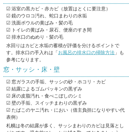
☑ 浴室の黒カビ・赤カビ（放置はとくに要注意）
☑ 鏡のウロコ汚れ、蛇口まわりの水垢
☑ 洗面ボウルの黄ばみ・髪の毛
☑ トイレの黄ばみ・尿石、便座のすき間
☑ 排水口のぬめり・髪の毛
水回りはカビと水垢の蓄積が評価を分けるポイントで
す。排水口の手入れは「
お風呂の排水口の掃除方法
」も
参考になります。
窓・サッシ・床・壁
☑ 窓ガラスの手垢、サッシの砂・ホコリ・カビ
☑ 結露によるゴムパッキンの黒ずみ
☑ 床の皮脂汚れ・食べこぼしのシミ
☑ 壁の手垢、スイッチまわりの黒ずみ
☑ たばこのヤニ汚れ・におい（借主負担になりやすい代
表例）
札幌は冬の結露が多く、サッシまわりのカビは見落とし