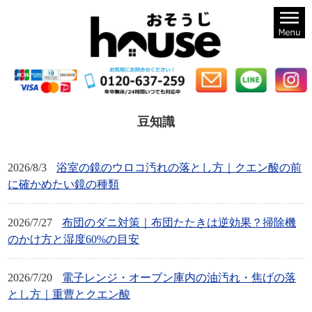
札幌のハウスクリーニングならおそうじハウス札幌
豆知識
2026/8/3
浴室の鏡のウロコ汚れの落とし方｜クエン酸の前
に確かめたい鏡の種類
2026/7/27
布団のダニ対策｜布団たたきは逆効果？掃除機
のかけ方と湿度60%の目安
2026/7/20
電子レンジ・オーブン庫内の油汚れ・焦げの落
とし方｜重曹とクエン酸