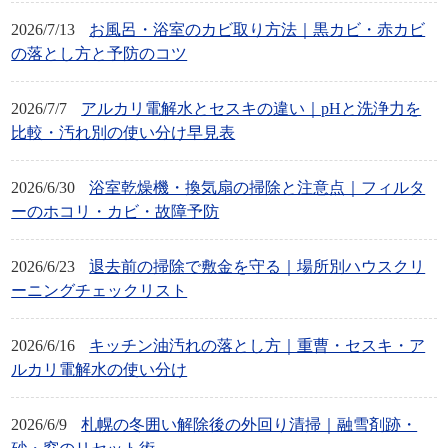
2026/7/13
お風呂・浴室のカビ取り方法｜黒カビ・赤カビ
の落とし方と予防のコツ
2026/7/7
アルカリ電解水とセスキの違い｜pHと洗浄力を
比較・汚れ別の使い分け早見表
2026/6/30
浴室乾燥機・換気扇の掃除と注意点｜フィルタ
ーのホコリ・カビ・故障予防
2026/6/23
退去前の掃除で敷金を守る｜場所別ハウスクリ
ーニングチェックリスト
2026/6/16
キッチン油汚れの落とし方｜重曹・セスキ・ア
ルカリ電解水の使い分け
2026/6/9
札幌の冬囲い解除後の外回り清掃｜融雪剤跡・